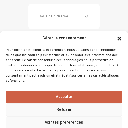
Choisir un thème
Gérer le consentement
MERCREDI 19 NOVEMBRE 2025
Pour offrir les meilleures expériences, nous utilisons des technologies
/ HOCKEY
telles que les cookies pour stocker et/ou accéder aux informations des
appareils. Le fait de consentir à ces technologies nous permettra de
Interview de Dylan Dominik capitaine,
traiter des données telles que le comportement de navigation ou les ID
entraîneur, passionné de hockey sur gazon !
uniques sur ce site. Le fait de ne pas consentir ou de retirer son
Lire la suite
consentement peut avoir un effet négatif sur certaines caractéristiques
et fonctions.
Accepter
Refuser
@ 2025 Villa Primrose
Tous droits réservés
Voir les préférences
Mentions légales