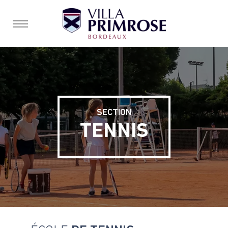
burger, open nav
SECTION
TENNIS