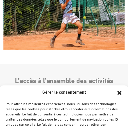
L’accès à l’ensemble des activités
d’enseignements nécessite :
Gérer le consentement
D’avoir satisfait, auprès du secrétariat, aux conditions d’inscription à ces
activités. D’être à jour de sa cotisation de membre dans les conditions
Pour offrir les meilleures expériences, nous utilisons des technologies
telles que les cookies pour stocker et/ou accéder aux informations des
prévues à cet effet.
appareils. Le fait de consentir à ces technologies nous permettra de
traiter des données telles que le comportement de navigation ou les ID
Pour toute information, se renseigner auprès du secrétariat ou du
uniques sur ce site. Le fait de ne pas consentir ou de retirer son
responsable de l’enseignement ci-dessus désigné. Ces cours collectifs