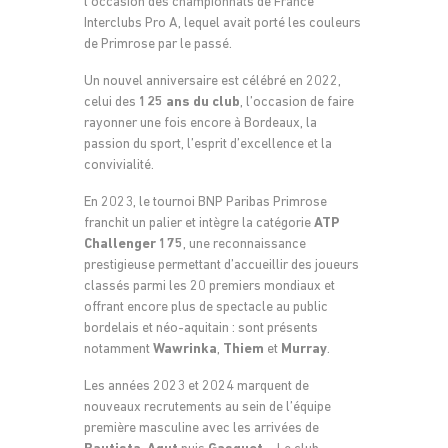
l’occasion des championnats de France
Interclubs Pro A, lequel avait porté les couleurs
de Primrose par le passé.
Un nouvel anniversaire est célébré en 2022,
celui des
125 ans du club
, l’occasion de faire
rayonner une fois encore à Bordeaux, la
passion du sport, l’esprit d’excellence et la
convivialité.
En 2023, le tournoi BNP Paribas Primrose
franchit un palier et intègre la catégorie
ATP
Challenger 175
, une reconnaissance
prestigieuse permettant d’accueillir des joueurs
classés parmi les 20 premiers mondiaux et
offrant encore plus de spectacle au public
bordelais et néo-aquitain : sont présents
notamment
Wawrinka
,
Thiem
et
Murray
.
Les années 2023 et 2024 marquent de
nouveaux recrutements au sein de l’équipe
première masculine avec les arrivées de